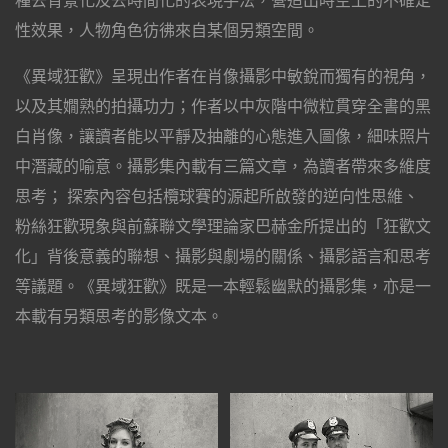
種去背景化及去時間化的表現手法，營造出時空上的不確定
性效果，人物角色彷彿來自某個另類空間。
《異域狂歡》呈現出作者在肖像攝影中敏銳而獨有的視角，
以及其嫺熟的拍攝功力；作者以中灰階中微粒貫穿全書的黑
白肖像，讓讀者能以平靜及抽離的心態進入圖像，細味照片
中潛藏的喻意。攝影集內載有三篇文章，為讀者帶來多維度
思考； 探索內容包括欖球賽的源起所啟發的逆向性思維、
粉絲狂歡現象與前蘇聯文學理論家巴赫金所提出的「狂歡文
化」背後意義的聯想、攝影與劇場的關係、攝影語言和思考
等議題。《異域狂歡》既是一本輕鬆幽默的攝影集，亦是一
本載有另類思考的影像文本。